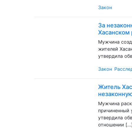
Закон
За незакон
Хасанском 
Мужчина созда
жителей Хаса
утвердила обв
Закон
Рассле
Житель Хас
незаконную
Мужчина раск
причиненный 
утвердила обв
отношении […