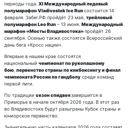
периоды года.
XI Международный ледовый
полумарафон Vladivostok Ice Run
состоится 14
февраля. Забег.РФ пройдёт 23 мая,
трейловый
полумарафон Leo Run
– 13 июня.
Международный
марафон «Мосты Владивостока»
пройдёт 26
сентября. Осенью также состоятся Всероссийский
день бега «Кросс нации».
Впервые в нашем крае состоятся
национальный
чемпионат по рукопашному
бою
,
первенство страны по кикбоксингу и финал
чемпионата России по гандболу
среди команд
первой лиги.
По традиции
сезон спидвея
завершится в
Приморье в начале октября 2026 года. В этот раз
во Владивостоке будут разыграны Кубок страны и
юниорское первенство.
Значительную часть календаря 2026 года составят