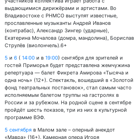
участников коллектива играет работа с
выдающимися дирижёрами и артистами. Во
Владивостоке с РНМСО выступят известные,
прославленные музыканты Андрей Иванов
(контрабас), Александр Зингер (ударные),
Екатерина Мочалова (домра, мандолина), Борислав
Струлёв (виолончель).6+
5
и
6
(
14:00
и в
19:00
) сентября для зрителей и
гостей Приморья будет представлена жемчужина
репертуара — балет Фикрета Амирова «Тысяча и
одна ночь» (12+). Спектакль, вошедший в «Золотой
фонд театральных постановок», стал самым часто
исполняемым балетом труппы на гастролях в
России и за рубежом. На родной сцене в сентябре
пройдёт шесть показов, три из них в культурной
программе ВЭФ.
5 сентября
в Малом зале – оперный анекдот
«Мавра» (16+). Камерная опера Игоря