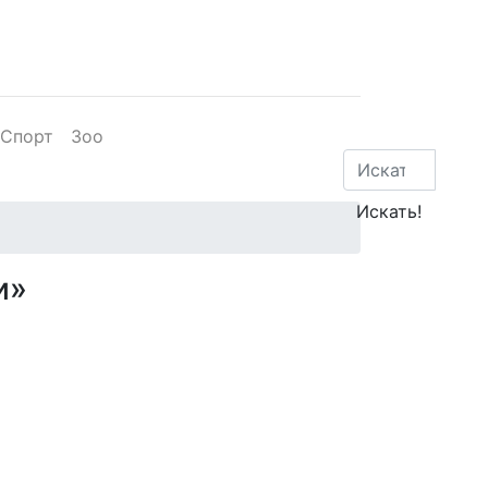
Спорт
Зоо
и»