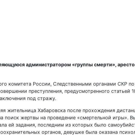
ляющуюся администратором «группы смерти», аресто
ого комитета России, Следственными органами СКР по
овершении преступления, предусмотренного статьей 10
заключения под стражу.
яя жительница Хабаровска после прохождения дистанц
ала поиск жертвы на проведение «смертельной игры». 
ла ей задания, последним из которых было самоубийс
оохранительных органов, девушке была оказана психо