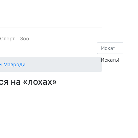
Спорт
Зоо
ли Мавроди
ся на «лохах»