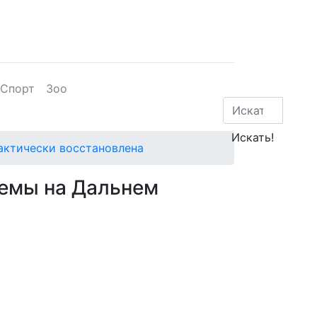
Спорт
Зоо
актически восстановлена
емы на Дальнем