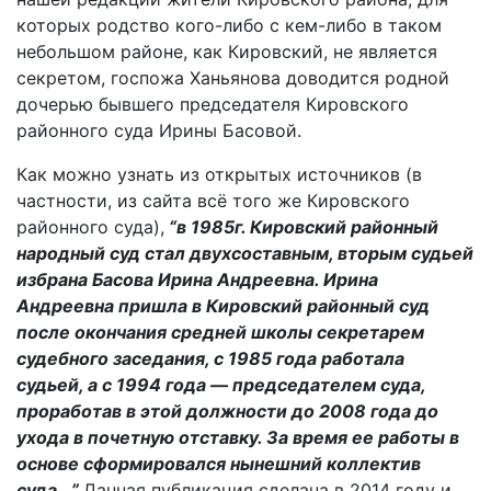
которых родство кого-либо с кем-либо в таком
небольшом районе, как Кировский, не является
секретом, госпожа Ханьянова доводится родной
дочерью бывшего председателя Кировского
районного суда Ирины Басовой.
Как можно узнать из открытых источников (в
частности, из сайта всё того же Кировского
районного суда),
“в
1985г. Кировский районный
народный суд стал двухсоставным, вторым судьей
избрана Басова Ирина Андреевна. Ирина
Андреевна пришла в Кировский районный суд
после окончания средней школы секретарем
судебного заседания, с 1985 года работала
судьей, а с 1994 года — председателем суда,
проработав в этой должности до 2008 года до
ухода в почетную отставку. За время ее работы в
основе сформировался нынешний коллектив
суда.
..”
Данная публикация сделана в 2014 году и