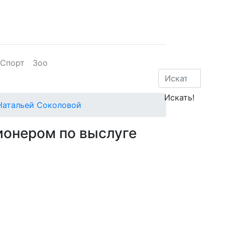
Спорт
Зоо
 Натальей Соколовой
ионером по выслуге