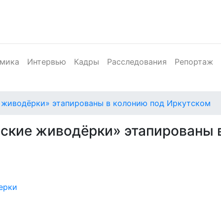
мика
Интервью
Кадры
Расследования
Репортаж
е живодёрки» этапированы в колонию под Иркутском
вские живодёрки» этапированы 
ерки