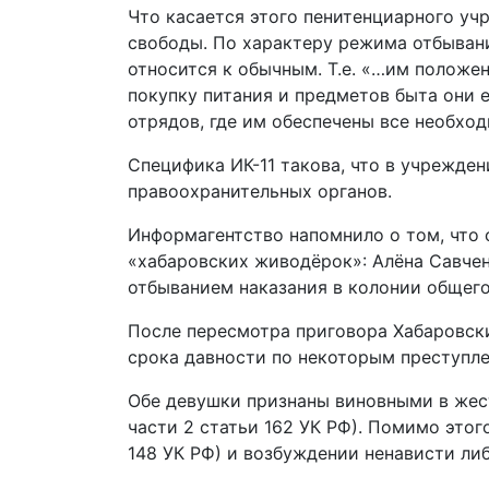
Что касается этого пенитенциарного уч
свободы. По характеру режима отбыван
относится к обычным. Т.е. «…им положе
покупку питания и предметов быта они 
отрядов, где им обеспечены все необход
Специфика ИК-11 такова, что в учрежде
правоохранительных органов.
Информагентство напомнило о том, что 
«хабаровских живодёрок»: Алёна Савченк
отбыванием наказания в колонии общег
После пересмотра приговора Хабаровски
срока давности по некоторым преступлен
Обе девушки признаны виновными в жест
части 2 статьи 162 УК РФ). Помимо этог
148 УК РФ) и возбуждении ненависти либ