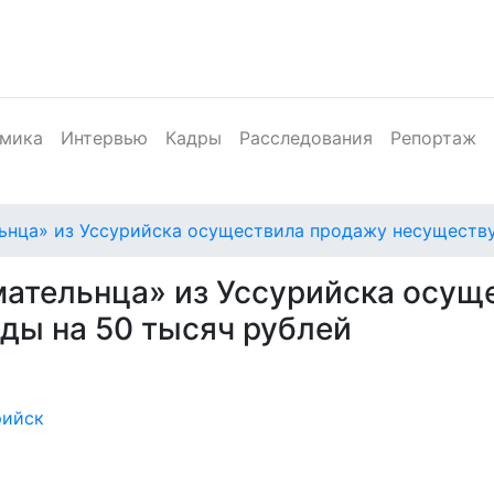
мика
Интервью
Кадры
Расследования
Репортаж
ьнца» из Уссурийска осуществила продажу несуществ
мательнца» из Уссурийска осущ
ы на 50 тысяч рублей
рийск