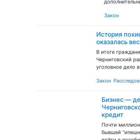
дополнительн
Закон
История похи
оказалась ве
В итоге граждан
Черниговский ра
уголовное дело в
Закон
Расследов
Бизнес — де
Черниговско
кредит
Почти миллион
бывшей “ипешн
войти в пособи