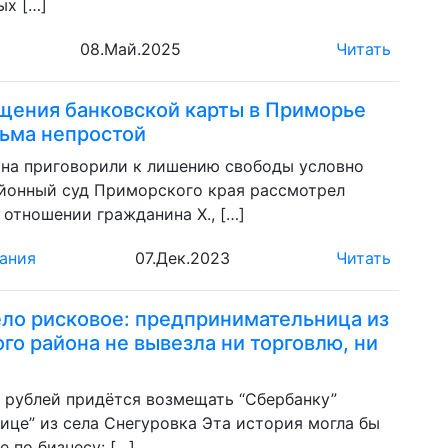
ых […]
08.Май.2025
Читать
щения банковской карты в Приморье
сьма непростой
ина приговорили к лишению свободы условно
йонный суд Приморского края рассмотрел
 отношении гражданина X., […]
ания
07.Дек.2023
Читать
ло рисковое: предпринимательница из
го района не вывезла ни торговлю, ни
 рублей придётся возмещать “Сбербанку”
ице” из села Снегуровка Эта история могла бы
е по бизнесу: […]