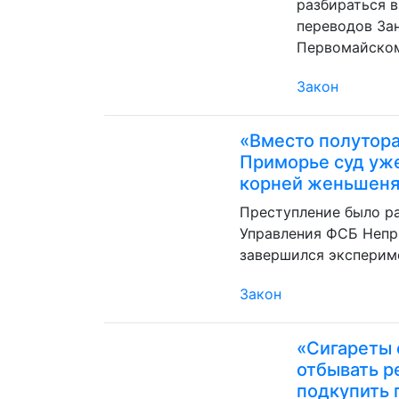
разбираться 
переводов За
Первомайском
Закон
«Вместо полутора 
Приморье суд уже
корней женьшен
Преступление было р
Управления ФСБ Непри
завершился экспериме
Закон
«Сигареты 
отбывать р
подкупить 