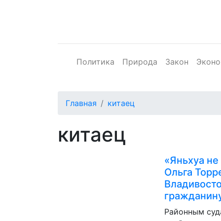
Политика
Природа
Закон
Эконо
Главная
китаец
китаец
«Яньхуа не
Ольга Торр
Владивосто
гражданину
Районным суд