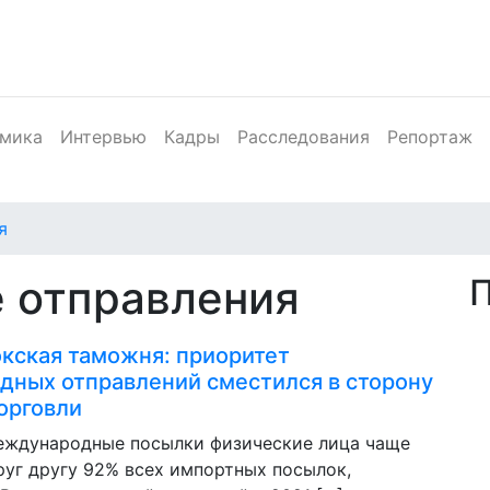
мика
Интервью
Кадры
Расследования
Репортаж
я
 отправления
кская таможня: приоритет
ных отправлений сместился в сторону
орговли
международные посылки физические лица чаще
руг другу 92% всех импортных посылок,