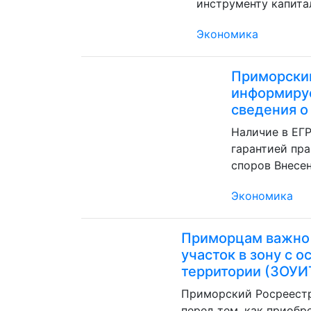
инструменту капита
Экономика
Приморски
информируе
сведения о
Наличие в ЕГ
гарантией пр
споров Внесен
Экономика
Приморцам важно 
участок в зону с 
территории (ЗОУИ
Приморский Росреест
перед тем, как приоб