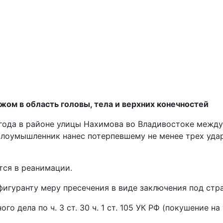
ом в область головы, тела и верхних конечностей
 года в районе улицы Нахимова во Владивостоке межд
злоумышленник нанес потерпевшему не менее трех удар
тся в реанимации.
фигуранту меру пресечения в виде заключения под стр
о дела по ч. 3 ст. 30 ч. 1 ст. 105 УК РФ (покушение на