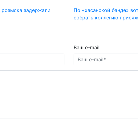
о розыска задержали
По «хасанской банде» во
а
собрать коллегию прися
Ваш e-mail