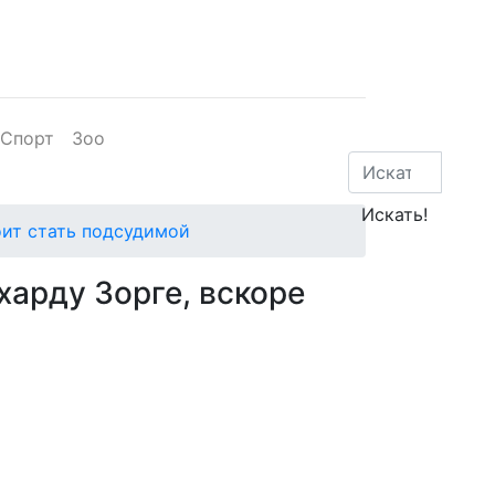
Спорт
Зоо
оит стать подсудимой
арду Зорге, вскоре