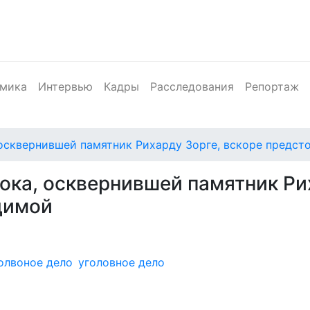
мика
Интервью
Кадры
Расследования
Репортаж
осквернившей памятник Рихарду Зорге, вскоре предст
ка, осквернившей памятник Рих
димой
олвоное дело
уголовное дело