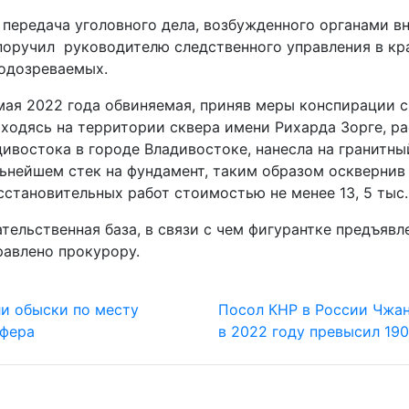
ередача уголовного дела, возбужденного органами вн
поручил руководителю следственного управления в кр
одозреваемых.
мая 2022 года обвиняемая, приняв меры конспирации с
ходясь на территории сквера имени Рихарда Зорге, р
дивостока в городе Владивостоке, нанесла на гранитн
ьнейшем стек на фундамент, таким образом осквернив
становительных работ стоимостью не менее 13, 5 тыс.
ельственная база, в связи с чем фигурантке предъявл
равлено прокурору.
и обыски по месту
Посол КНР в России Чжан
йфера
в 2022 году превысил 19