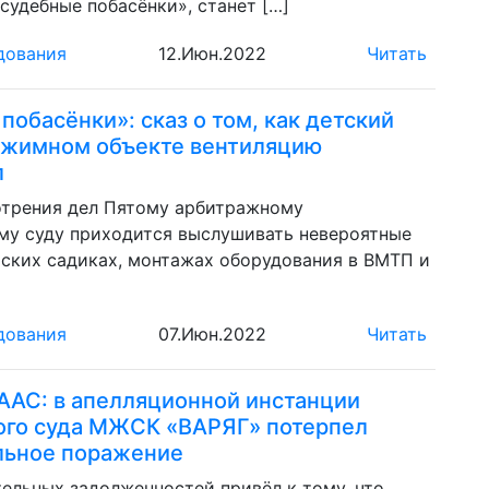
судебные побасёнки», станет […]
дования
12.Июн.2022
Читать
побасёнки»: сказ о том, как детский
ежимном объекте вентиляцию
л
отрения дел Пятому арбитражному
му суду приходится выслушивать невероятные
тских садиках, монтажах оборудования в ВМТП и
дования
07.Июн.2022
Читать
 ААС: в апелляционной инстанции
ого суда МЖСК «ВАРЯГ» потерпел
льное поражение
ельных задолженностей привёл к тому, что