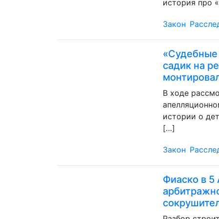
история про «
Закон
Рассле
«Судебные 
садик на р
монтирова
В ходе рассм
апелляционно
истории о де
[…]
Закон
Рассле
Фиаско в 5
арбитражн
сокрушите
Разбор строит