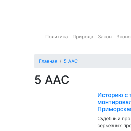
Политика
Природа
Закон
Эконо
Главная
5 ААС
5 ААС
Историю с 
монтировал
Приморская
Судебный про
серьёзных пр