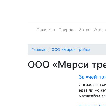
Политика
Природа
Закон
Эконо
Главная
ООО «Мерси трейд»
ООО «Мерси тр
За «чей-то
Интересная с
едва ли может
масштабам эп